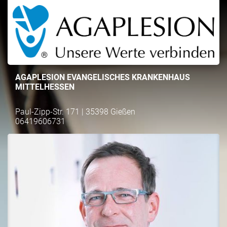
AGAPLESION EVANGELISCHES KRANKENHAUS
MITTELHESSEN
Paul-Zipp-Str. 171 | 35398 Gießen
06419606731